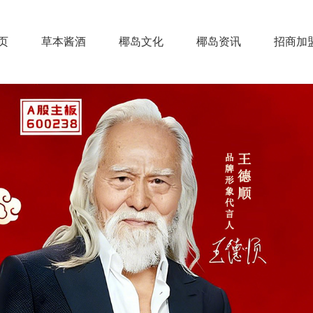
页
草本酱酒
椰岛文化
椰岛资讯
招商加
椰岛草本酱酒
椰岛草本定制
椰岛草本招商
草本酱香酒
新闻资讯
行业动态
酒水百科