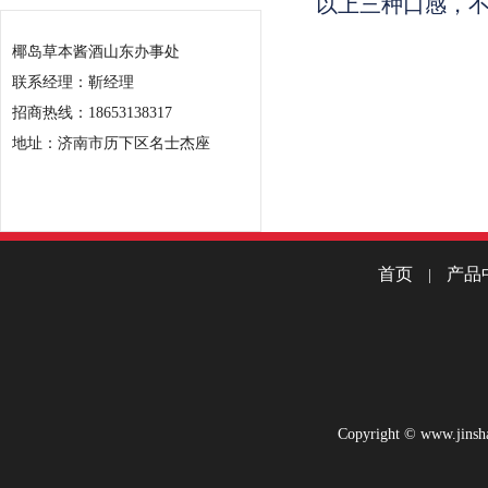
以上三种口感，不
椰岛草本酱酒山东办事处
联系经理：靳经理
招商热线：18653138317
地址：济南市历下区名士杰座
首页
产品
|
Copyright © www.jinsha