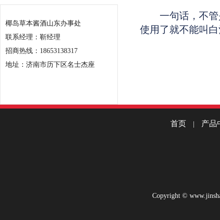
一句话，不管是
椰岛草本酱酒山东办事处
使用了就不能叫白
联系经理：靳经理
招商热线：18653138317
地址：济南市历下区名士杰座
首页
产品
|
Copyright © www.jinsha